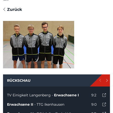
Zurück
RÜCKSCHAU
TV Einigkeit Langenberg -
Erwachsene I
9:2
Erwachsene II
- TTG Ikenhausen
9:0