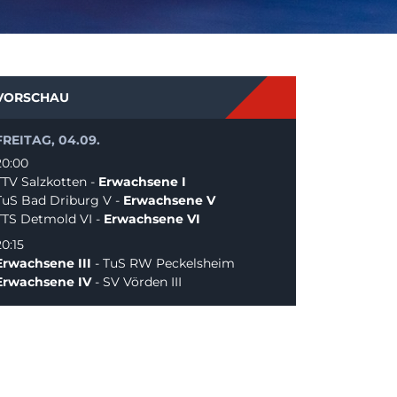
VORSCHAU
FREITAG, 04.09.
20:00
TTV Salzkotten -
Erwachsene I
TuS Bad Driburg V -
Erwachsene V
TTS Detmold VI -
Erwachsene VI
20:15
Erwachsene III
- TuS RW Peckelsheim
Erwachsene IV
- SV Vörden III