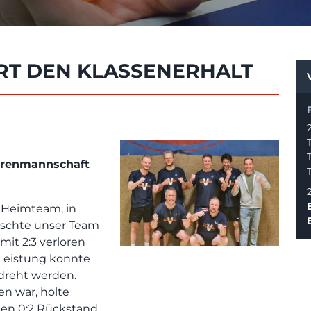
RT DEN KLASSENERHALT
rrenmannschaft
 Heimteam, in
ischte unser Team
mit 2:3 verloren
 Leistung konnte
edreht werden.
n war, holte
nen 0:2 Rückstand